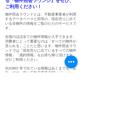
る『物件照会ラウンジ』をぜひ、
ご利用ください！
物件照会ラウンドとは、不動産事業者が利用
するデータベースと同等の、現在売りに出て
いる全物件の情報をご覧のただのサービスで
す。
全国のほぼ全ての物件情報が入手できます。
消費者にとって重要なのは「すべての物件が
見られる」ことだと思います。物件照会ラウ
ンドでは「現在売りに出ているすべての物件
情報」「成約情報」をお持ち帰り頂けます。
ぜひご利用ください。
SUUMO 等で出ている情報はあくまでも『広
告』です。実は不動産事業者間は『レイン
ズ』という仕組みでつながっていますので、
当社ではその情報をきちんと開示致します。
神奈川県横浜市神奈川区白楽の不動産につい
ては、お気軽に当社にご相談ください。
その情報をきちんと開示し、当社ではエージ
ェントとして皆様のプラスになる情報提供や
マイナス情報もきちんと開示します。
ぜひ、横浜白楽不動産情報館（久保田建設株