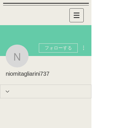
その他
フォローする
niomitagliarini737
niomitagliarini737